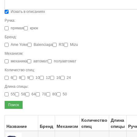
Искать в описаниях
Ручка:
прямая
крюк
Бренд:
Ame Yoke
Balenciaga
RS
Mizu
Механизм:
механика
автомат
полуавтомат
Количество спиц:
6
8
9
10
12
16
24
Длина спицы:
55
58
64
70
80
50
Поиск
Количество
Длина
Название
Бренд
Механизм
спиц
спицы
Руч