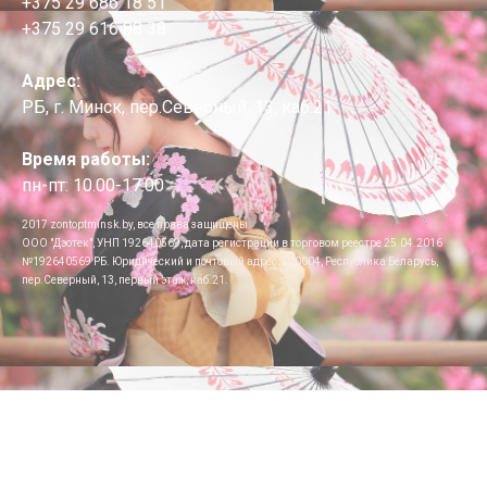
+375 29 686 18 51
+375 29 616 88 38
Адрес:
РБ, г. Минск, пер.Северный, 13, каб.21.
Время работы:
пн-пт: 10.00-17.00
2017 zontoptminsk.by, все права защищены
ООО "Дэотек", УНП 192640569, дата регистрации в торговом реестре 25.04.2016
№192640569 РБ. Юридический и почтовый адрес: 220004, Республика Беларусь,
пер.Северный, 13, первый этаж, каб.21.