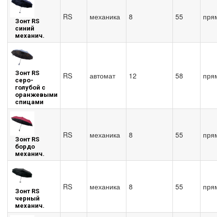
RS
механика
8
55
пря
Зонт RS
синий
механич.
Зонт RS
RS
автомат
12
58
пря
серо-
голубой с
оранжевыми
спицами
RS
механика
8
55
пря
Зонт RS
бордо
механич.
RS
механика
8
55
пря
Зонт RS
черный
механич.