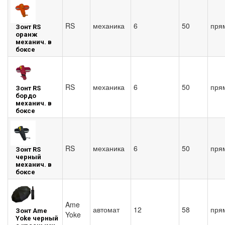
RS
механика
6
50
пря
Зонт RS
оранж
механич. в
боксе
RS
механика
6
50
пря
Зонт RS
бордо
механич. в
боксе
RS
механика
6
50
пря
Зонт RS
черный
механич. в
боксе
Ame
автомат
12
58
пря
Зонт Ame
Yoke
Yoke черный